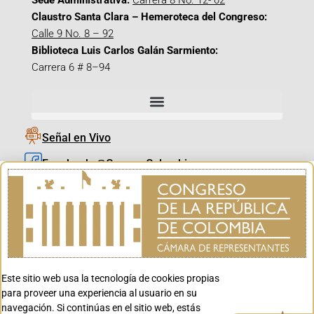
Sede Administrativa:
Carrera 8 No. 12- 02
Claustro Santa Clara – Hemeroteca del Congreso:
Calle 9 No. 8 – 92
Biblioteca Luis Carlos Galán Sarmiento:
Carrera 6 # 8–94
Señal en Vivo
Facebook_@CamaraColombia
Instagram_@CamaraColombia
X_@CamaraColombia
Youtube_@CamaraColombia
Tiktok_@CamaraColombia
Este sitio web usa la tecnología de cookies propias
Youtube_@CanalCongreso
para proveer una experiencia al usuario en su
navegación. Si continúas en el sitio web, estás