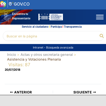
Ir
al
contenido
Encuentra tu
Representante
Servicio al ciudadano
l
Participa
l
Transparencia
Buscar
Bu
por:
Intranet
-
Búsqueda avanzada
Inicio
Actas y otros secretaria general
Asistencia y Votaciones Plenaria
Visitas: 87
20/07/2018
ANTERIOR
SIGUIENTE