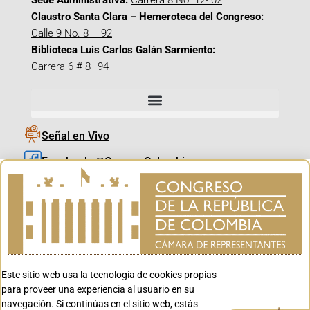
Sede Administrativa:
Carrera 8 No. 12- 02
Claustro Santa Clara – Hemeroteca del Congreso:
Calle 9 No. 8 – 92
Biblioteca Luis Carlos Galán Sarmiento:
Carrera 6 # 8–94
Señal en Vivo
Facebook_@CamaraColombia
Instagram_@CamaraColombia
X_@CamaraColombia
Youtube_@CamaraColombia
Tiktok_@CamaraColombia
Este sitio web usa la tecnología de cookies propias
Youtube_@CanalCongreso
para proveer una experiencia al usuario en su
navegación. Si continúas en el sitio web, estás