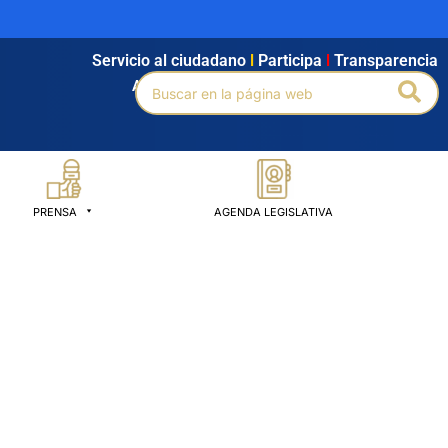
Servicio al ciudadano
l
Participa
l
Transparencia
Buscar
Bus
Agendamiento
l
Intranet
l
Búsqueda avanzada
por:
PRENSA
AGENDA LEGISLATIVA