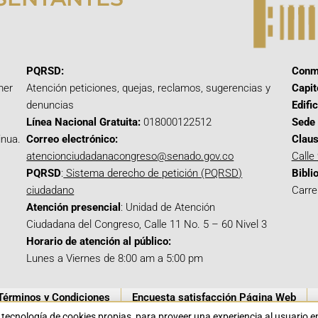
PQRSD:
Conm
mer
Atención peticiones, quejas, reclamos, sugerencias y
Capit
denuncias
Edifi
Línea Nacional Gratuita:
018000122512
Sede 
inua.
Correo electrónico:
Claus
atencionciudadanacongreso@senado.gov.co
Calle
PQRSD
:
Sistema derecho de petición (PQRSD)
Bibli
ciudadano
Carre
Atención presencial
: Unidad de Atención
Ciudadana del Congreso, Calle 11 No. 5 – 60 Nivel 3
Horario de atención al público:
Lunes a Viernes de 8:00 am a 5:00 pm
Términos y Condiciones
Encuesta satisfacción Página Web
a tecnología de cookies propias para proveer una experiencia al usuario 