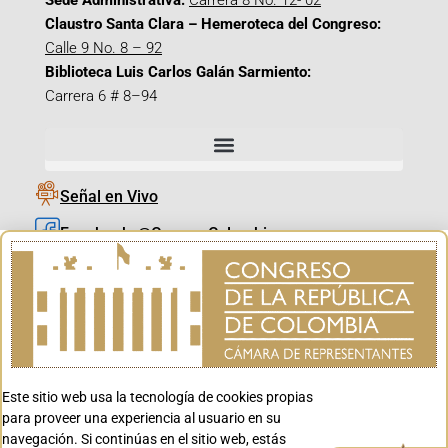
Sede Administrativa:
Carrera 8 No. 12- 02
Claustro Santa Clara – Hemeroteca del Congreso:
Calle 9 No. 8 – 92
Biblioteca Luis Carlos Galán Sarmiento:
Carrera 6 # 8–94
Señal en Vivo
Facebook_@CamaraColombia
Instagram_@CamaraColombia
X_@CamaraColombia
Youtube_@CamaraColombia
Tiktok_@CamaraColombia
Este sitio web usa la tecnología de cookies propias
Youtube_@CanalCongreso
para proveer una experiencia al usuario en su
navegación. Si continúas en el sitio web, estás