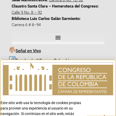
Sede Administrativa:
Carrera 8 No. 12- 02
Claustro Santa Clara – Hemeroteca del Congreso:
Calle 9 No. 8 – 92
Biblioteca Luis Carlos Galán Sarmiento:
Carrera 6 # 8–94
Señal en Vivo
Facebook_@CamaraColombia
Instagram_@CamaraColombia
X_@CamaraColombia
Youtube_@CamaraColombia
Tiktok_@CamaraColombia
Este sitio web usa la tecnología de cookies propias
Youtube_@CanalCongreso
para proveer una experiencia al usuario en su
navegación. Si continúas en el sitio web, estás