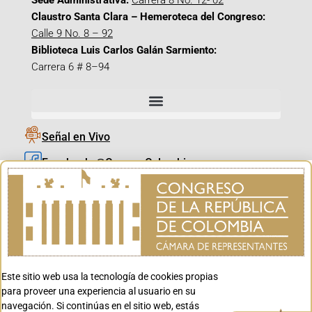
Sede Administrativa:
Carrera 8 No. 12- 02
Claustro Santa Clara – Hemeroteca del Congreso:
Calle 9 No. 8 – 92
Biblioteca Luis Carlos Galán Sarmiento:
Carrera 6 # 8–94
Señal en Vivo
Facebook_@CamaraColombia
Instagram_@CamaraColombia
X_@CamaraColombia
Youtube_@CamaraColombia
Tiktok_@CamaraColombia
Este sitio web usa la tecnología de cookies propias
Youtube_@CanalCongreso
para proveer una experiencia al usuario en su
navegación. Si continúas en el sitio web, estás