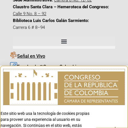
Sede Administrativa:
Carrera 8 No. 12- 02
Claustro Santa Clara – Hemeroteca del Congreso:
Calle 9 No. 8 – 92
Biblioteca Luis Carlos Galán Sarmiento:
Carrera 6 # 8–94
Señal en Vivo
Facebook_@CamaraColombia
Instagram_@CamaraColombia
X_@CamaraColombia
Youtube_@CamaraColombia
Tiktok_@CamaraColombia
Este sitio web usa la tecnología de cookies propias
Youtube_@CanalCongreso
para proveer una experiencia al usuario en su
navegación. Si continúas en el sitio web, estás