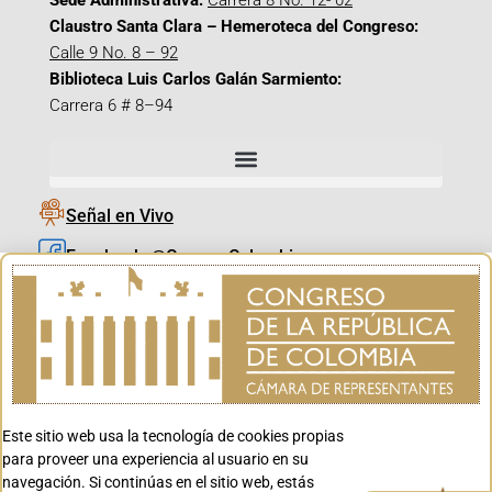
Sede Administrativa:
Carrera 8 No. 12- 02
Claustro Santa Clara – Hemeroteca del Congreso:
Calle 9 No. 8 – 92
Biblioteca Luis Carlos Galán Sarmiento:
Carrera 6 # 8–94
Señal en Vivo
Facebook_@CamaraColombia
Instagram_@CamaraColombia
X_@CamaraColombia
Youtube_@CamaraColombia
Tiktok_@CamaraColombia
Este sitio web usa la tecnología de cookies propias
Youtube_@CanalCongreso
para proveer una experiencia al usuario en su
navegación. Si continúas en el sitio web, estás