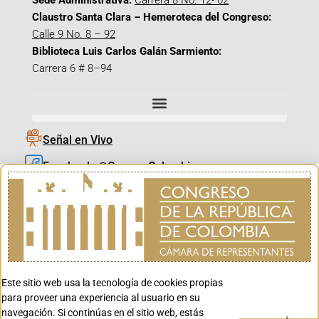
Sede Administrativa:
Carrera 8 No. 12- 02
Claustro Santa Clara – Hemeroteca del Congreso:
Calle 9 No. 8 – 92
Biblioteca Luis Carlos Galán Sarmiento:
Carrera 6 # 8–94
Señal en Vivo
Facebook_@CamaraColombia
Instagram_@CamaraColombia
X_@CamaraColombia
Youtube_@CamaraColombia
Tiktok_@CamaraColombia
Este sitio web usa la tecnología de cookies propias
Youtube_@CanalCongreso
para proveer una experiencia al usuario en su
navegación. Si continúas en el sitio web, estás