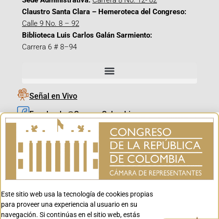
Sede Administrativa:
Carrera 8 No. 12- 02
Claustro Santa Clara – Hemeroteca del Congreso:
Calle 9 No. 8 – 92
Biblioteca Luis Carlos Galán Sarmiento:
Carrera 6 # 8–94
Señal en Vivo
Facebook_@CamaraColombia
Instagram_@CamaraColombia
X_@CamaraColombia
Youtube_@CamaraColombia
Tiktok_@CamaraColombia
Este sitio web usa la tecnología de cookies propias
Youtube_@CanalCongreso
para proveer una experiencia al usuario en su
navegación. Si continúas en el sitio web, estás