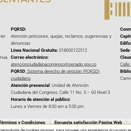
PQRSD:
Conm
mer
Atención peticiones, quejas, reclamos, sugerencias y
Capit
denuncias
Edifi
Línea Nacional Gratuita:
018000122512
Sede 
inua.
Correo electrónico:
Claus
atencionciudadanacongreso@senado.gov.co
Calle
PQRSD
:
Sistema derecho de petición (PQRSD)
Bibli
ciudadano
Carre
Atención presencial
: Unidad de Atención
Ciudadana del Congreso, Calle 11 No. 5 – 60 Nivel 3
Horario de atención al público:
Lunes a Viernes de 8:00 am a 5:00 pm
Términos y Condiciones
Encuesta satisfacción Página Web
a tecnología de cookies propias para proveer una experiencia al usuario 