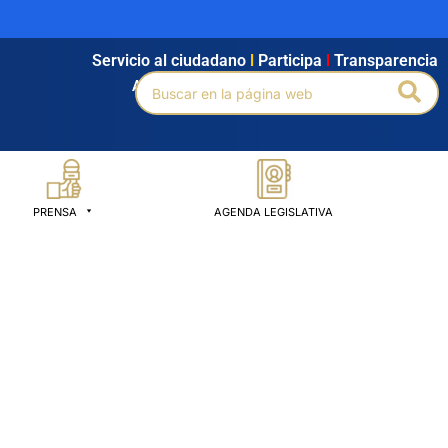
Servicio al ciudadano
l
Participa
l
Transparencia
Buscar
Bus
Agendamiento
l
Intranet
l
Búsqueda avanzada
por:
PRENSA
AGENDA LEGISLATIVA