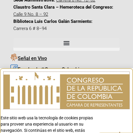
Sede Administrativa:
Carrera 8 No. 12- 02
Claustro Santa Clara – Hemeroteca del Congreso:
Calle 9 No. 8 – 92
Biblioteca Luis Carlos Galán Sarmiento:
Carrera 6 # 8–94
Señal en Vivo
Facebook_@CamaraColombia
Instagram_@CamaraColombia
X_@CamaraColombia
Youtube_@CamaraColombia
Tiktok_@CamaraColombia
Este sitio web usa la tecnología de cookies propias
Youtube_@CanalCongreso
para proveer una experiencia al usuario en su
navegación. Si continúas en el sitio web, estás