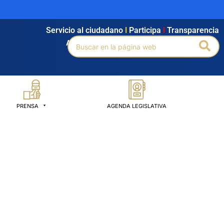
Servicio al ciudadano
l
Participa
l
Transparencia
Buscar
Bus
Agendamiento
l
Intranet
l
Búsqueda avanzada
por:
PRENSA
AGENDA LEGISLATIVA