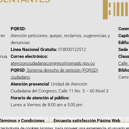
PQRSD:
Conm
mer
Atención peticiones, quejas, reclamos, sugerencias y
Capit
denuncias
Edifi
Línea Nacional Gratuita:
018000122512
Sede 
inua.
Correo electrónico:
Claus
atencionciudadanacongreso@senado.gov.co
Calle
PQRSD
:
Sistema derecho de petición (PQRSD)
Bibli
ciudadano
Carre
Atención presencial
: Unidad de Atención
Ciudadana del Congreso, Calle 11 No. 5 – 60 Nivel 3
Horario de atención al público:
Lunes a Viernes de 8:00 am a 5:00 pm
Términos y Condiciones
Encuesta satisfacción Página Web
a tecnología de cookies propias para proveer una experiencia al usuario 