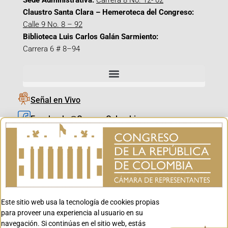
Sede Administrativa:
Carrera 8 No. 12- 02
Claustro Santa Clara – Hemeroteca del Congreso:
Calle 9 No. 8 – 92
Biblioteca Luis Carlos Galán Sarmiento:
Carrera 6 # 8–94
Señal en Vivo
Facebook_@CamaraColombia
Instagram_@CamaraColombia
X_@CamaraColombia
Youtube_@CamaraColombia
Tiktok_@CamaraColombia
Este sitio web usa la tecnología de cookies propias
Youtube_@CanalCongreso
para proveer una experiencia al usuario en su
navegación. Si continúas en el sitio web, estás