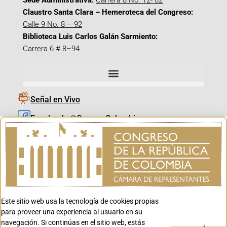
Sede Administrativa:
Carrera 8 No. 12- 02
Claustro Santa Clara – Hemeroteca del Congreso:
Calle 9 No. 8 – 92
Biblioteca Luis Carlos Galán Sarmiento:
Carrera 6 # 8–94
Señal en Vivo
Facebook_@CamaraColombia
Instagram_@CamaraColombia
X_@CamaraColombia
Youtube_@CamaraColombia
Tiktok_@CamaraColombia
Este sitio web usa la tecnología de cookies propias
Youtube_@CanalCongreso
para proveer una experiencia al usuario en su
navegación. Si continúas en el sitio web, estás