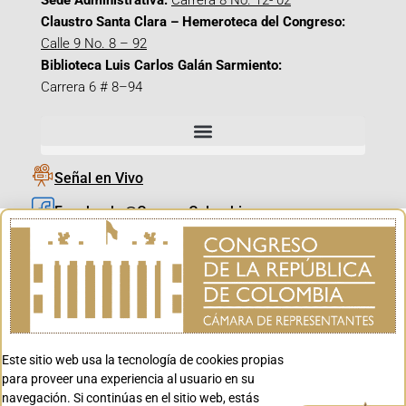
Sede Administrativa:
Carrera 8 No. 12- 02
Claustro Santa Clara – Hemeroteca del Congreso:
Calle 9 No. 8 – 92
Biblioteca Luis Carlos Galán Sarmiento:
Carrera 6 # 8–94
Señal en Vivo
Facebook_@CamaraColombia
Instagram_@CamaraColombia
X_@CamaraColombia
Youtube_@CamaraColombia
Tiktok_@CamaraColombia
Este sitio web usa la tecnología de cookies propias
Youtube_@CanalCongreso
para proveer una experiencia al usuario en su
navegación. Si continúas en el sitio web, estás