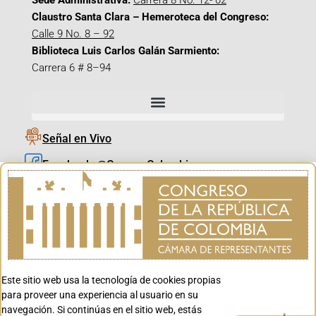
Sede Administrativa:
Carrera 8 No. 12- 02
Claustro Santa Clara – Hemeroteca del Congreso:
Calle 9 No. 8 – 92
Biblioteca Luis Carlos Galán Sarmiento:
Carrera 6 # 8–94
Señal en Vivo
Facebook_@CamaraColombia
Instagram_@CamaraColombia
X_@CamaraColombia
Youtube_@CamaraColombia
Tiktok_@CamaraColombia
Este sitio web usa la tecnología de cookies propias
Youtube_@CanalCongreso
para proveer una experiencia al usuario en su
navegación. Si continúas en el sitio web, estás