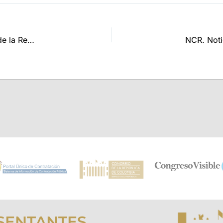
Víctimas del conflicto armado hablan ante el Congreso de la República
SENTANTES