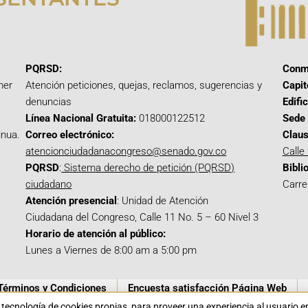
PQRSD:
Conm
mer
Atención peticiones, quejas, reclamos, sugerencias y
Capit
denuncias
Edifi
Línea Nacional Gratuita:
018000122512
Sede 
inua.
Correo electrónico:
Claus
atencionciudadanacongreso@senado.gov.co
Calle
PQRSD
:
Sistema derecho de petición (PQRSD)
Bibli
ciudadano
Carre
Atención presencial
: Unidad de Atención
Ciudadana del Congreso, Calle 11 No. 5 – 60 Nivel 3
Horario de atención al público:
Lunes a Viernes de 8:00 am a 5:00 pm
Términos y Condiciones
Encuesta satisfacción Página Web
a tecnología de cookies propias para proveer una experiencia al usuario 