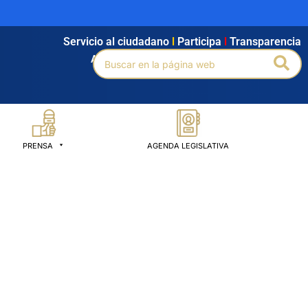
Servicio al ciudadano
l
Participa
l
Transparencia
Buscar
Bus
Agendamiento
l
Intranet
l
Búsqueda avanzada
por:
PRENSA
AGENDA LEGISLATIVA