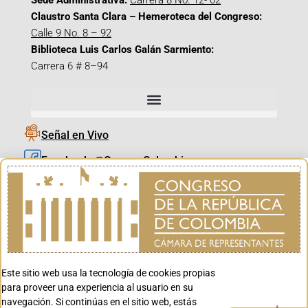
Sede Administrativa:
Carrera 8 No. 12- 02
Claustro Santa Clara – Hemeroteca del Congreso:
Calle 9 No. 8 – 92
Biblioteca Luis Carlos Galán Sarmiento:
Carrera 6 # 8–94
Señal en Vivo
Facebook_@CamaraColombia
Instagram_@CamaraColombia
X_@CamaraColombia
Youtube_@CamaraColombia
Tiktok_@CamaraColombia
Este sitio web usa la tecnología de cookies propias
Youtube_@CanalCongreso
para proveer una experiencia al usuario en su
navegación. Si continúas en el sitio web, estás