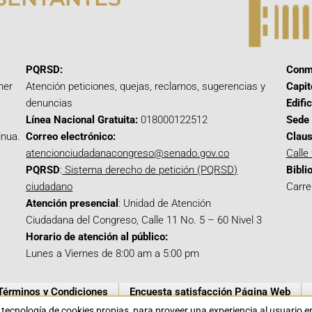
PQRSD:
Conm
mer
Atención peticiones, quejas, reclamos, sugerencias y
Capit
denuncias
Edifi
Línea Nacional Gratuita:
018000122512
Sede 
inua.
Correo electrónico:
Claus
atencionciudadanacongreso@senado.gov.co
Calle
PQRSD
:
Sistema derecho de petición (PQRSD)
Bibli
ciudadano
Carre
Atención presencial
: Unidad de Atención
Ciudadana del Congreso, Calle 11 No. 5 – 60 Nivel 3
Horario de atención al público:
Lunes a Viernes de 8:00 am a 5:00 pm
Términos y Condiciones
Encuesta satisfacción Página Web
a tecnología de cookies propias para proveer una experiencia al usuario 