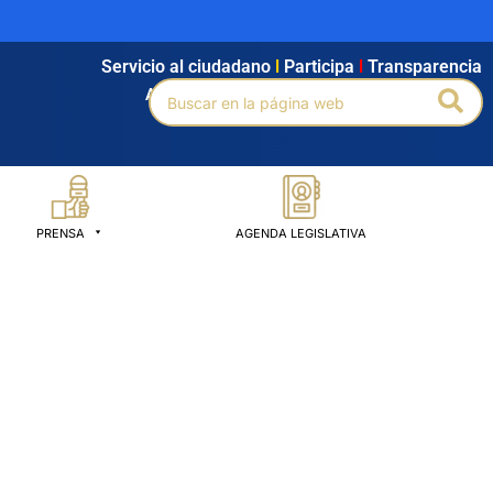
Servicio al ciudadano
l
Participa
l
Transparencia
Buscar
Bus
Agendamiento
l
Intranet
l
Búsqueda avanzada
por:
PRENSA
AGENDA LEGISLATIVA