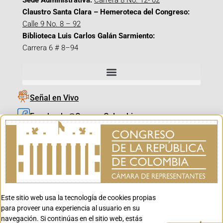
Sede Administrativa:
Carrera 8 No. 12- 02
Claustro Santa Clara – Hemeroteca del Congreso:
Calle 9 No. 8 – 92
Biblioteca Luis Carlos Galán Sarmiento:
Carrera 6 # 8–94
Señal en Vivo
Facebook_@CamaraColombia
Instagram_@CamaraColombia
X_@CamaraColombia
Youtube_@CamaraColombia
Tiktok_@CamaraColombia
Este sitio web usa la tecnología de cookies propias
Youtube_@CanalCongreso
para proveer una experiencia al usuario en su
navegación. Si continúas en el sitio web, estás