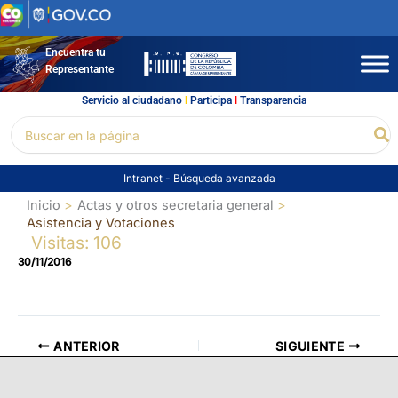
Ir
al
contenido
Encuentra tu
Representante
Servicio al ciudadano
l
Participa
l
Transparencia
Buscar
Bu
por:
Intranet
-
Búsqueda avanzada
Inicio
Actas y otros secretaria general
Asistencia y Votaciones
Visitas: 106
30/11/2016
ANTERIOR
SIGUIENTE