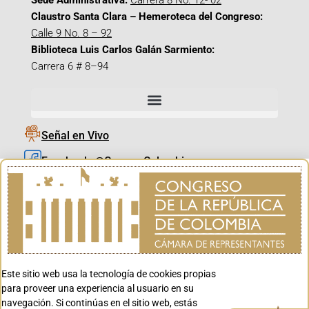
Sede Administrativa:
Carrera 8 No. 12- 02
Claustro Santa Clara – Hemeroteca del Congreso:
Calle 9 No. 8 – 92
Biblioteca Luis Carlos Galán Sarmiento:
Carrera 6 # 8–94
Señal en Vivo
Facebook_@CamaraColombia
Instagram_@CamaraColombia
X_@CamaraColombia
Youtube_@CamaraColombia
Tiktok_@CamaraColombia
Este sitio web usa la tecnología de cookies propias
Youtube_@CanalCongreso
para proveer una experiencia al usuario en su
navegación. Si continúas en el sitio web, estás