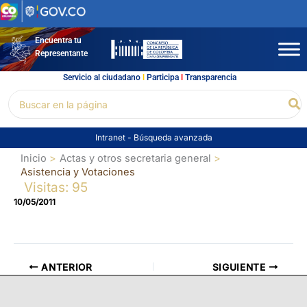
Ir
al
contenido
Encuentra tu
Representante
Servicio al ciudadano
l
Participa
l
Transparencia
Buscar
Bu
por:
Intranet
-
Búsqueda avanzada
Inicio
Actas y otros secretaria general
Asistencia y Votaciones
Visitas: 95
10/05/2011
ANTERIOR
SIGUIENTE