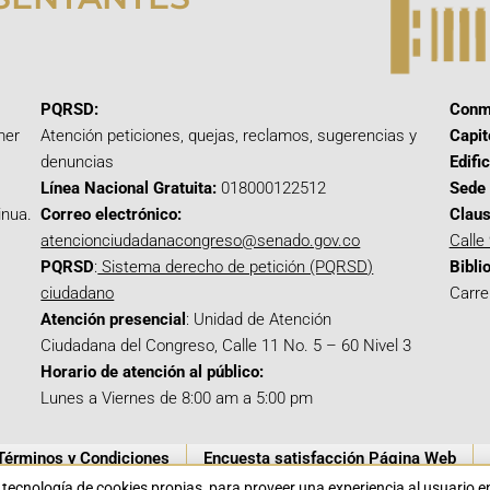
PQRSD:
Conm
mer
Atención peticiones, quejas, reclamos, sugerencias y
Capit
denuncias
Edifi
Línea Nacional Gratuita:
018000122512
Sede 
inua.
Correo electrónico:
Claus
atencionciudadanacongreso@senado.gov.co
Calle
PQRSD
:
Sistema derecho de petición (PQRSD)
Bibli
ciudadano
Carre
Atención presencial
: Unidad de Atención
Ciudadana del Congreso, Calle 11 No. 5 – 60 Nivel 3
Horario de atención al público:
Lunes a Viernes de 8:00 am a 5:00 pm
Términos y Condiciones
Encuesta satisfacción Página Web
a tecnología de cookies propias para proveer una experiencia al usuario 