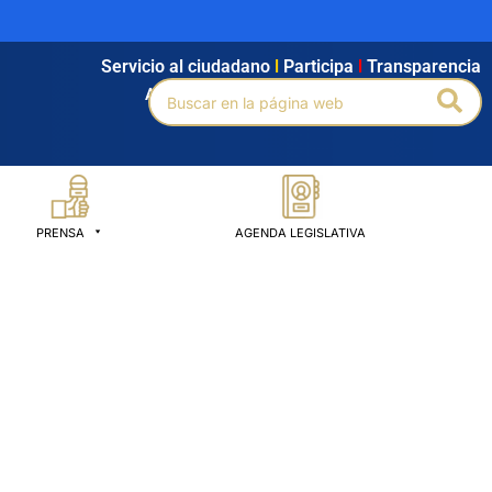
Servicio al ciudadano
l
Participa
l
Transparencia
Buscar
Bus
Agendamiento
l
Intranet
l
Búsqueda avanzada
por:
PRENSA
AGENDA LEGISLATIVA