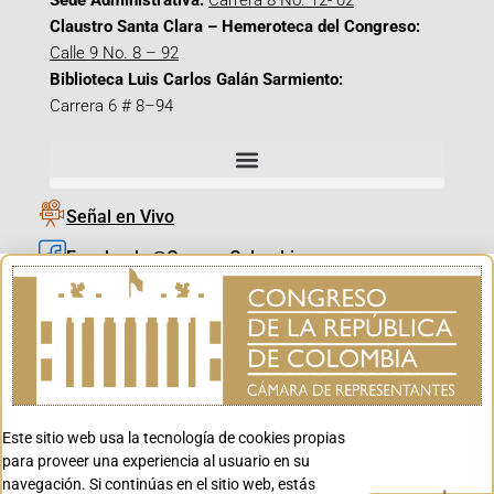
Sede Administrativa:
Carrera 8 No. 12- 02
Claustro Santa Clara – Hemeroteca del Congreso:
Calle 9 No. 8 – 92
Biblioteca Luis Carlos Galán Sarmiento:
Carrera 6 # 8–94
Señal en Vivo
Facebook_@CamaraColombia
Instagram_@CamaraColombia
X_@CamaraColombia
Youtube_@CamaraColombia
Tiktok_@CamaraColombia
Este sitio web usa la tecnología de cookies propias
Youtube_@CanalCongreso
para proveer una experiencia al usuario en su
navegación. Si continúas en el sitio web, estás