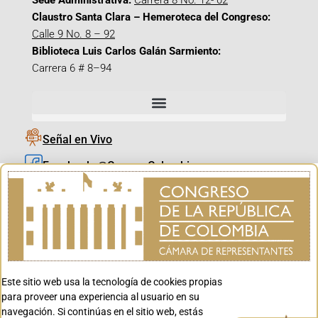
Sede Administrativa:
Carrera 8 No. 12- 02
Claustro Santa Clara – Hemeroteca del Congreso:
Calle 9 No. 8 – 92
Biblioteca Luis Carlos Galán Sarmiento:
Carrera 6 # 8–94
Señal en Vivo
Facebook_@CamaraColombia
Instagram_@CamaraColombia
X_@CamaraColombia
Youtube_@CamaraColombia
Tiktok_@CamaraColombia
Este sitio web usa la tecnología de cookies propias
Youtube_@CanalCongreso
para proveer una experiencia al usuario en su
navegación. Si continúas en el sitio web, estás