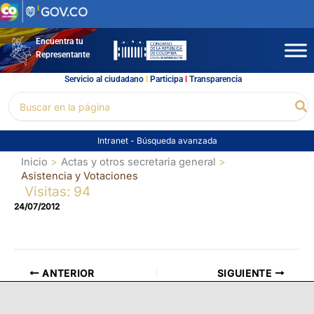
Ir
al
contenido
Encuentra tu
Representante
Servicio al ciudadano
l
Participa
l
Transparencia
Buscar
Bu
por:
Intranet
-
Búsqueda avanzada
Inicio
Actas y otros secretaria general
Asistencia y Votaciones
Visitas: 94
24/07/2012
ANTERIOR
SIGUIENTE