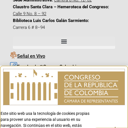
Sede Administrativa:
Carrera 8 No. 12- 02
Claustro Santa Clara – Hemeroteca del Congreso:
Calle 9 No. 8 – 92
Biblioteca Luis Carlos Galán Sarmiento:
Carrera 6 # 8–94
Señal en Vivo
Facebook_@CamaraColombia
Instagram_@CamaraColombia
X_@CamaraColombia
Youtube_@CamaraColombia
Tiktok_@CamaraColombia
Este sitio web usa la tecnología de cookies propias
Youtube_@CanalCongreso
para proveer una experiencia al usuario en su
navegación. Si continúas en el sitio web, estás