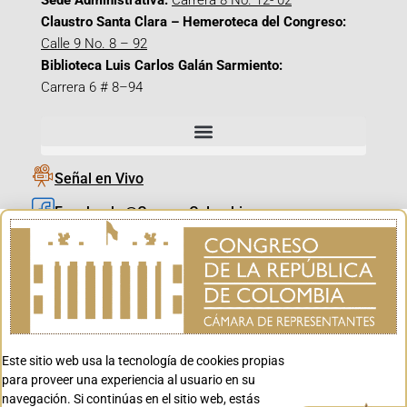
Sede Administrativa:
Carrera 8 No. 12- 02
Claustro Santa Clara – Hemeroteca del Congreso:
Calle 9 No. 8 – 92
Biblioteca Luis Carlos Galán Sarmiento:
Carrera 6 # 8–94
Señal en Vivo
Facebook_@CamaraColombia
Instagram_@CamaraColombia
X_@CamaraColombia
Youtube_@CamaraColombia
Tiktok_@CamaraColombia
Este sitio web usa la tecnología de cookies propias
Youtube_@CanalCongreso
para proveer una experiencia al usuario en su
navegación. Si continúas en el sitio web, estás