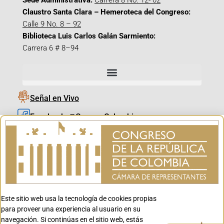
Sede Administrativa:
Carrera 8 No. 12- 02
Claustro Santa Clara – Hemeroteca del Congreso:
Calle 9 No. 8 – 92
Biblioteca Luis Carlos Galán Sarmiento:
Carrera 6 # 8–94
Señal en Vivo
Facebook_@CamaraColombia
Instagram_@CamaraColombia
X_@CamaraColombia
Youtube_@CamaraColombia
Tiktok_@CamaraColombia
Este sitio web usa la tecnología de cookies propias
Youtube_@CanalCongreso
para proveer una experiencia al usuario en su
navegación. Si continúas en el sitio web, estás