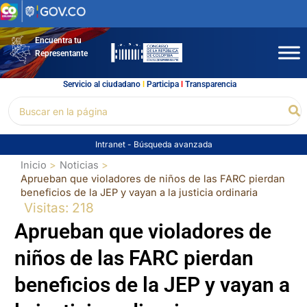
Ir
al
contenido
Encuentra tu
Representante
Servicio al ciudadano
l
Participa
l
Transparencia
Buscar
Bu
por:
Intranet
-
Búsqueda avanzada
Inicio
Noticias
Aprueban que violadores de niños de las FARC pierdan
beneficios de la JEP y vayan a la justicia ordinaria
Visitas: 218
Aprueban que violadores de
niños de las FARC pierdan
beneficios de la JEP y vayan a