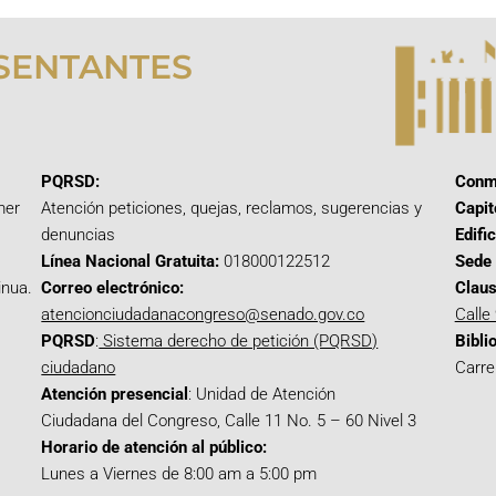
SENTANTES
PQRSD:
Conm
mer
Atención peticiones, quejas, reclamos, sugerencias y
Capit
denuncias
Edifi
Línea Nacional Gratuita:
018000122512
Sede 
inua.
Correo electrónico:
Claus
atencionciudadanacongreso@senado.gov.co
Calle
PQRSD
:
Sistema derecho de petición (PQRSD)
Bibli
ciudadano
Carre
Atención presencial
: Unidad de Atención
Ciudadana del Congreso, Calle 11 No. 5 – 60 Nivel 3
Horario de atención al público:
Lunes a Viernes de 8:00 am a 5:00 pm