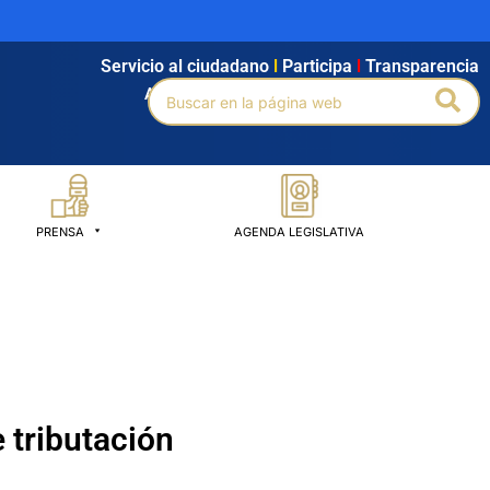
Servicio al ciudadano
l
Participa
l
Transparencia
Buscar
Bus
Agendamiento
l
Intranet
l
Búsqueda avanzada
por:
PRENSA
AGENDA LEGISLATIVA
 tributación