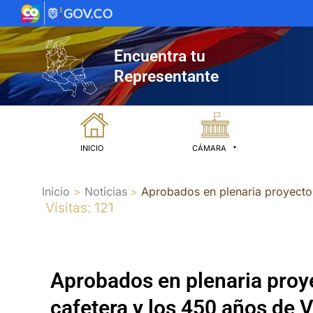
Ir
al
contenido
Encuentra tu
Representante
INICIO
CÁMARA
Inicio
Noticias
Aprobados en plenaria proyectos
Visitas: 121
Aprobados en plenaria proye
cafetera y los 450 años de V