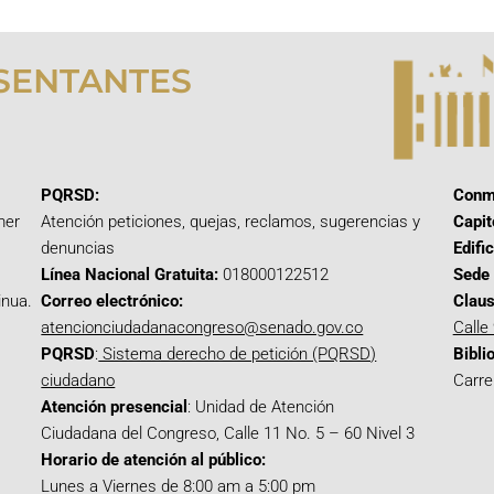
SENTANTES
PQRSD:
Conm
mer
Atención peticiones, quejas, reclamos, sugerencias y
Capit
denuncias
Edifi
Línea Nacional Gratuita:
018000122512
Sede 
inua.
Correo electrónico:
Claus
atencionciudadanacongreso@senado.gov.co
Calle
PQRSD
:
Sistema derecho de petición (PQRSD)
Bibli
ciudadano
Carre
Atención presencial
: Unidad de Atención
Ciudadana del Congreso, Calle 11 No. 5 – 60 Nivel 3
Horario de atención al público:
Lunes a Viernes de 8:00 am a 5:00 pm