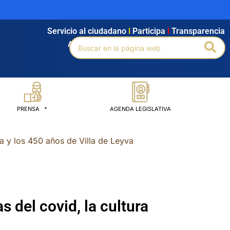
Servicio al ciudadano
l
Participa
l
Transparencia
Buscar
Bus
Agendamiento
l
Intranet
l
Búsqueda avanzada
por:
PRENSA
AGENDA LEGISLATIVA
a y los 450 años de Villa de Leyva
 del covid, la cultura