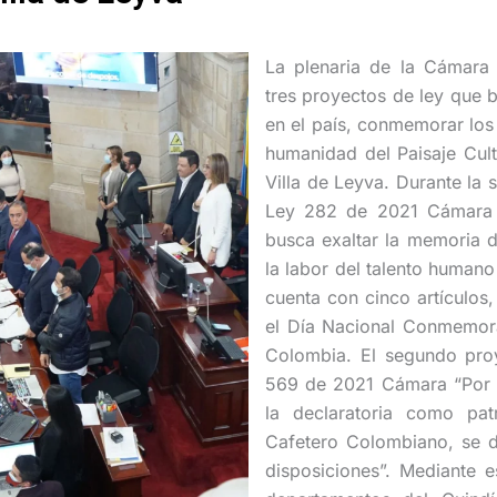
La plenaria de la Cámara
tres proyectos de ley que 
en el país, conmemorar los
humanidad del Paisaje Cult
Villa de Leyva. Durante la
Ley 282 de 2021 Cámara 
busca exaltar la memoria d
la labor del talento humano
cuenta con cinco artículos,
el Día Nacional Conmemora
Colombia. El segundo proye
569 de 2021 Cámara “Por 
la declaratoria como pat
Cafetero Colombiano, se de
disposiciones”. Mediante es