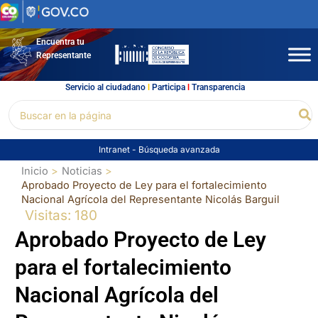
Ir
al
contenido
Encuentra tu
Representante
Servicio al ciudadano
l
Participa
l
Transparencia
Buscar
Bu
por:
Intranet
-
Búsqueda avanzada
Inicio
Noticias
Aprobado Proyecto de Ley para el fortalecimiento
Nacional Agrícola del Representante Nicolás Barguil
Visitas: 180
Aprobado Proyecto de Ley
para el fortalecimiento
Nacional Agrícola del