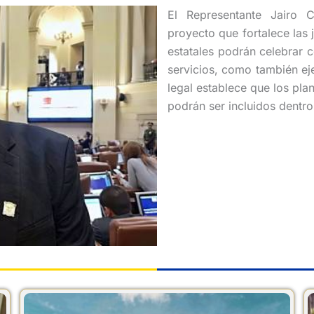
El Representante Jairo 
proyecto que fortalece las
estatales podrán celebrar 
servicios, como también ej
legal establece que los pla
podrán ser incluidos dentro 