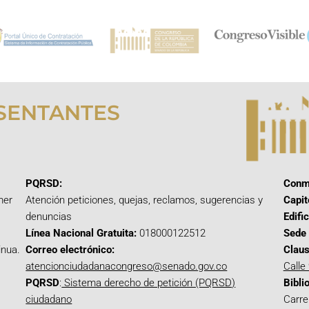
SENTANTES
PQRSD:
Conm
mer
Atención peticiones, quejas, reclamos, sugerencias y
Capit
denuncias
Edifi
Línea Nacional Gratuita:
018000122512
Sede 
inua.
Correo electrónico:
Claus
atencionciudadanacongreso@senado.gov.co
Calle
PQRSD
:
Sistema derecho de petición (PQRSD)
Bibli
ciudadano
Carre