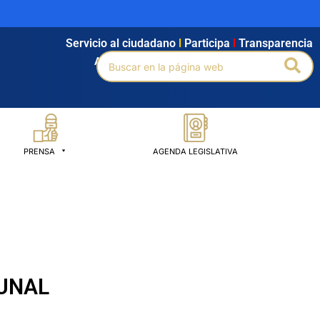
Servicio al ciudadano
l
Participa
l
Transparencia
Buscar
Bus
Agendamiento
l
Intranet
l
Búsqueda avanzada
por:
PRENSA
AGENDA LEGISLATIVA
UNAL