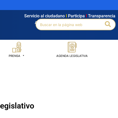
Servicio al ciudadano
l
Participa
l
Transparencia
Buscar
Bus
Agendamiento
l
Intranet
l
Búsqueda avanzada
por:
PRENSA
AGENDA LEGISLATIVA
egislativo