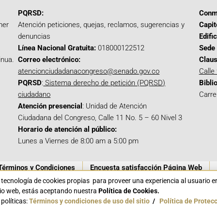
PQRSD:
Conm
mer
Atención peticiones, quejas, reclamos, sugerencias y
Capit
denuncias
Edifi
Línea Nacional Gratuita:
018000122512
Sede 
inua.
Correo electrónico:
Claus
atencionciudadanacongreso@senado.gov.co
Calle
PQRSD
:
Sistema derecho de petición (PQRSD)
Bibli
ciudadano
Carre
Atención presencial
: Unidad de Atención
Ciudadana del Congreso, Calle 11 No. 5 – 60 Nivel 3
Horario de atención al público:
Lunes a Viernes de 8:00 am a 5:00 pm
Términos y Condiciones
Encuesta satisfacción Página Web
a tecnología de cookies propias para proveer una experiencia al usuario 
itio web, estás aceptando nuestra
Política de Cookies.
políticas:
Términos y condiciones de uso del sitio
/
Política de Protec