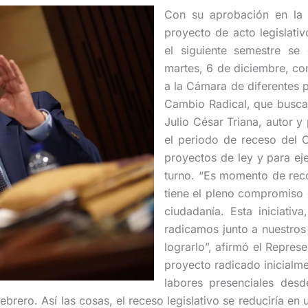
Con su aprobación en la 
proyecto de acto legislati
el siguiente semestre se 
martes, 6 de diciembre, co
a la Cámara de diferentes p
Cambio Radical, que busca 
Julio César Triana, autor y
el periodo de receso del 
proyectos de ley y para eje
turno. “Es momento de reco
tiene el pleno compromiso 
ciudadanía. Esta iniciati
radicamos junto a nuestro
lograrlo”, afirmó el Repres
proyecto radicado inicialm
labores presenciales des
brero. Así las cosas, el receso legislativo se reduciría en