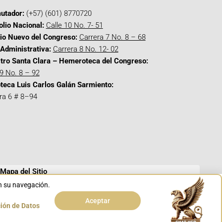
utador:
(+57) (601) 8770720
olio Nacional:
Calle 10 No. 7- 51
cio Nuevo del Congreso:
Carrera 7 No. 8 – 68
Administrativa:
Carrera 8 No. 12- 02
tro Santa Clara – Hemeroteca del Congreso:
 9 No. 8 – 92
oteca Luis Carlos Galán Sarmiento:
ra 6 # 8–94
Mapa del Sitio
en su navegación.
Aceptar
ción de Datos
Conoce GOV.CO