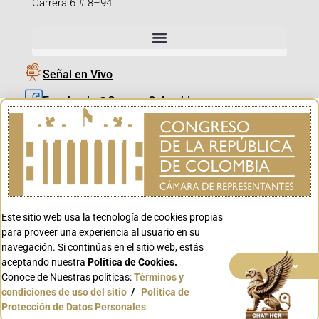
Carrera 6 # 8–94
Señal en Vivo
Facebook_@CamaraColombia
Instagram_@CamaraColombia
X_@CamaraColombia
Youtube_@CamaraColombia
Tiktok_@CamaraColombia
Este sitio web usa la tecnología de cookies propias
Youtube_@CanalCongreso
para proveer una experiencia al usuario en su
navegación. Si continúas en el sitio web, estás
aceptando nuestra
Política de Cookies.
Aceptar
Conoce de Nuestras políticas:
Términos y
condiciones de uso del sitio
/
Política de
Conoce GOV.CO
Protección de Datos Personales