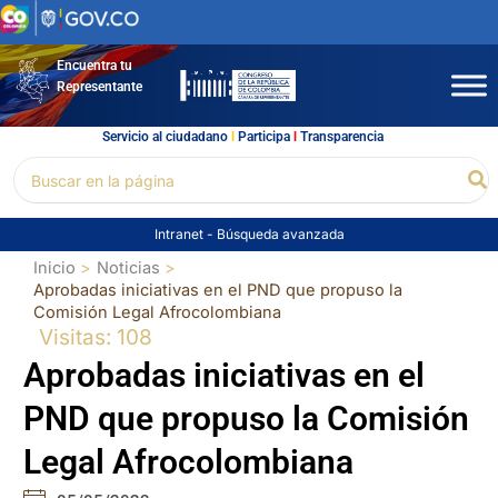
Ir
al
contenido
Encuentra tu
Representante
Servicio al ciudadano
l
Participa
l
Transparencia
Buscar
Bu
por:
Intranet
-
Búsqueda avanzada
Inicio
Noticias
Aprobadas iniciativas en el PND que propuso la
Comisión Legal Afrocolombiana
Visitas: 108
Aprobadas iniciativas en el
PND que propuso la Comisión
Legal Afrocolombiana