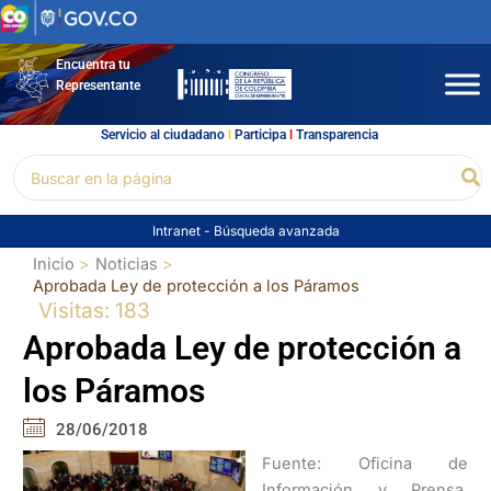
Ir
al
contenido
Encuentra tu
Representante
Servicio al ciudadano
l
Participa
l
Transparencia
Buscar
Bu
por:
Intranet
-
Búsqueda avanzada
Inicio
Noticias
Aprobada Ley de protección a los Páramos
Visitas: 183
Aprobada Ley de protección a
los Páramos
28/06/2018
Fuente: Oficina de
Información y Prensa.