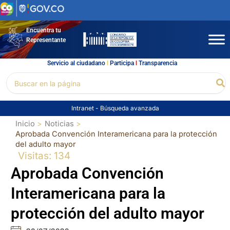
Ir
al
contenido
Encuentra tu
Representante
Servicio al ciudadano
l
Participa
l
Transparencia
Buscar
Bu
por:
Intranet
-
Búsqueda avanzada
Inicio
Noticias
Aprobada Convención Interamericana para la protección
del adulto mayor
Visitas: 134
Aprobada Convención
Interamericana para la
protección del adulto mayor