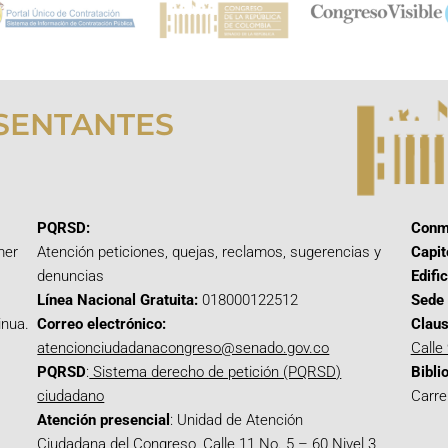
SENTANTES
PQRSD:
Conm
mer
Atención peticiones, quejas, reclamos, sugerencias y
Capit
denuncias
Edifi
Línea Nacional Gratuita:
018000122512
Sede 
inua.
Correo electrónico:
Claus
atencionciudadanacongreso@senado.gov.co
Calle
PQRSD
:
Sistema derecho de petición (PQRSD)
Bibli
ciudadano
Carre
Atención presencial
: Unidad de Atención
Ciudadana del Congreso, Calle 11 No. 5 – 60 Nivel 3