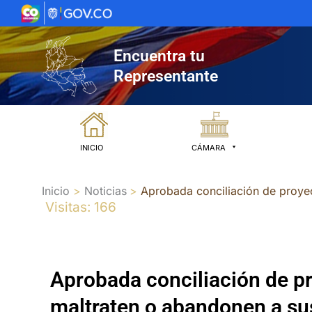
Ir
al
contenido
Encuentra tu
Representante
INICIO
CÁMARA
Inicio
Noticias
Aprobada conciliación de proyec
Visitas: 166
Aprobada conciliación de pr
maltraten o abandonen a su