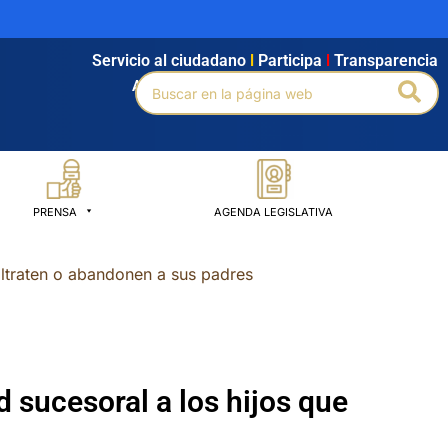
Servicio al ciudadano
l
Participa
l
Transparencia
Buscar
Bus
Agendamiento
l
Intranet
l
Búsqueda avanzada
por:
PRENSA
AGENDA LEGISLATIVA
altraten o abandonen a sus padres
 sucesoral a los hijos que