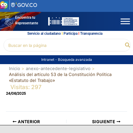
Ir
al
contenido
Encuentra tu
Representante
Servicio al ciudadano
l
Participa
l
Transparencia
Buscar
Bu
por:
Intranet
-
Búsqueda avanzada
Inicio
anexo-antecedente-legislativo
Análisis del artículo 53 de la Constitución Política
«Estatuto del Trabajo»
Visitas: 297
24/06/2025
ANTERIOR
SIGUIENTE