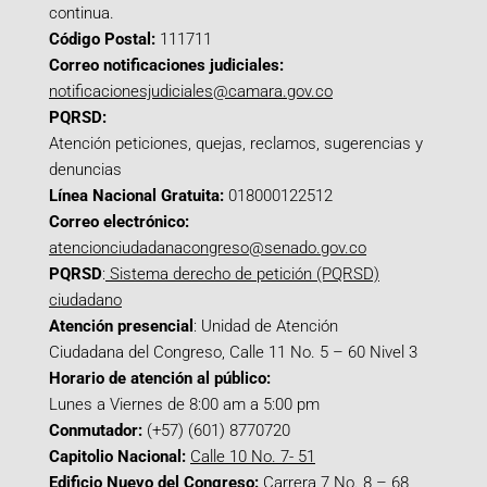
continua.
Código Postal:
111711
Correo notificaciones judiciales:
notificacionesjudiciales@camara.gov.co
PQRSD:
Atención peticiones, quejas, reclamos, sugerencias y
denuncias
Línea Nacional Gratuita:
018000122512
Correo electrónico:
atencionciudadanacongreso@senado.gov.co
PQRSD
:
Sistema derecho de petición (PQRSD)
ciudadano
Atención presencial
: Unidad de Atención
Ciudadana del Congreso, Calle 11 No. 5 – 60 Nivel 3
Horario de atención al público:
Lunes a Viernes de 8:00 am a 5:00 pm
Conmutador:
(+57) (601) 8770720
Capitolio Nacional:
Calle 10 No. 7- 51
Edificio Nuevo del Congreso:
Carrera 7 No. 8 – 68