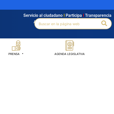
Servicio al ciudadano
l
Participa
l
Transparencia
Buscar
Bus
Agendamiento
l
Intranet
l
Búsqueda avanzada
por:
PRENSA
AGENDA LEGISLATIVA