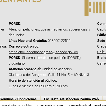
PQRSD:
Conm
mer
Atención peticiones, quejas, reclamos, sugerencias y
Capit
denuncias
Edifi
Línea Nacional Gratuita:
018000122512
Sede 
inua.
Correo electrónico:
Claus
atencionciudadanacongreso@senado.gov.co
Calle
PQRSD
:
Sistema derecho de petición (PQRSD)
Bibli
ciudadano
Carre
Atención presencial
: Unidad de Atención
Ciudadana del Congreso, Calle 11 No. 5 – 60 Nivel 3
Horario de atención al público:
Lunes a Viernes de 8:00 am a 5:00 pm
Términos y Condiciones
Encuesta satisfacción Página Web
a tecnología de cookies propias para proveer una experiencia al usuario 