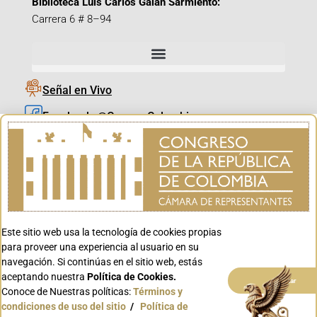
Biblioteca Luis Carlos Galán Sarmiento:
Carrera 6 # 8–94
Señal en Vivo
Facebook_@CamaraColombia
Instagram_@CamaraColombia
X_@CamaraColombia
Youtube_@CamaraColombia
Tiktok_@CamaraColombia
Este sitio web usa la tecnología de cookies propias
Youtube_@CanalCongreso
para proveer una experiencia al usuario en su
navegación. Si continúas en el sitio web, estás
aceptando nuestra
Política de Cookies.
Aceptar
Conoce de Nuestras políticas:
Términos y
condiciones de uso del sitio
/
Política de
Conoce GOV.CO