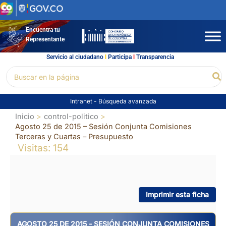
Ir
al
contenido
Encuentra tu
Representante
Servicio al ciudadano
l
Participa
l
Transparencia
Buscar
Bu
por:
Intranet
-
Búsqueda avanzada
Inicio
control-politico
Agosto 25 de 2015 – Sesión Conjunta Comisiones
Terceras y Cuartas – Presupuesto
Visitas: 154
Imprimir esta ficha
AGOSTO 25 DE 2015 - SESIÓN CONJUNTA COMISIONES