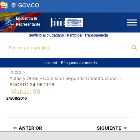
Ir
al
contenido
Encuentra tu
Representante
Servicio al ciudadano
l
Participa
l
Transparencia
Buscar
Bu
por:
Intranet
-
Búsqueda avanzada
Inicio
Actas y Otros – Comisión Segunda Constitucional
AGOSTO 24 DE 2016
Visitas: 98
24/08/2016
ANTERIOR
SIGUIENTE