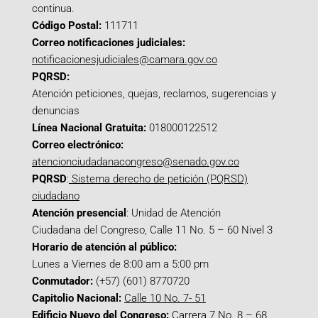
continua.
Código Postal:
111711
Correo notificaciones judiciales:
notificacionesjudiciales@camara.gov.co
PQRSD:
Atención peticiones, quejas, reclamos, sugerencias y
denuncias
Línea Nacional Gratuita:
018000122512
Correo electrónico:
atencionciudadanacongreso@senado.gov.co
PQRSD
:
Sistema derecho de petición (PQRSD)
ciudadano
Atención presencial
: Unidad de Atención
Ciudadana del Congreso, Calle 11 No. 5 – 60 Nivel 3
Horario de atención al público:
Lunes a Viernes de 8:00 am a 5:00 pm
Conmutador:
(+57) (601) 8770720
Capitolio Nacional:
Calle 10 No. 7- 51
Edificio Nuevo del Congreso:
Carrera 7 No. 8 – 68