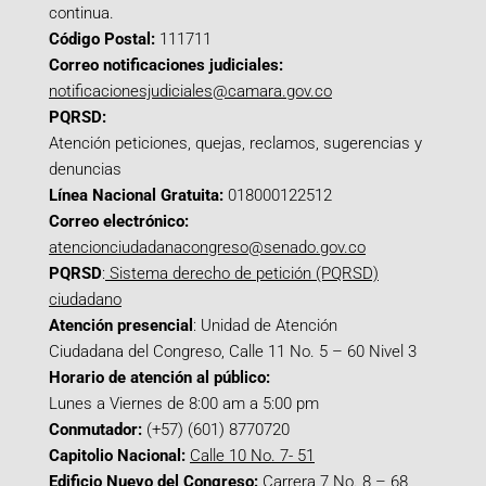
continua.
Código Postal:
111711
Correo notificaciones judiciales:
notificacionesjudiciales@camara.gov.co
PQRSD:
Atención peticiones, quejas, reclamos, sugerencias y
denuncias
Línea Nacional Gratuita:
018000122512
Correo electrónico:
atencionciudadanacongreso@senado.gov.co
PQRSD
:
Sistema derecho de petición (PQRSD)
ciudadano
Atención presencial
: Unidad de Atención
Ciudadana del Congreso, Calle 11 No. 5 – 60 Nivel 3
Horario de atención al público:
Lunes a Viernes de 8:00 am a 5:00 pm
Conmutador:
(+57) (601) 8770720
Capitolio Nacional:
Calle 10 No. 7- 51
Edificio Nuevo del Congreso:
Carrera 7 No. 8 – 68