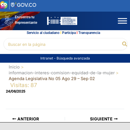
Ir
al
contenido
Encuentra tu
Representante
Servicio al ciudadano
l
Participa
l
Transparencia
Buscar
Bu
por:
Intranet
-
Búsqueda avanzada
Inicio
informacion-interes-comision-equidad-de-la-mujer
Agenda Legislativa No 05 Ago 29 – Sep 02
Visitas: 87
24/06/2025
ANTERIOR
SIGUIENTE