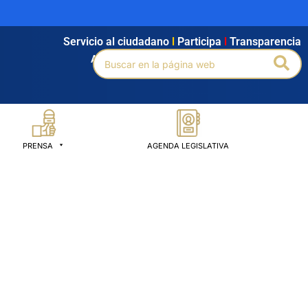
Servicio al ciudadano
l
Participa
l
Transparencia
Buscar
Bus
Agendamiento
l
Intranet
l
Búsqueda avanzada
por:
PRENSA
AGENDA LEGISLATIVA