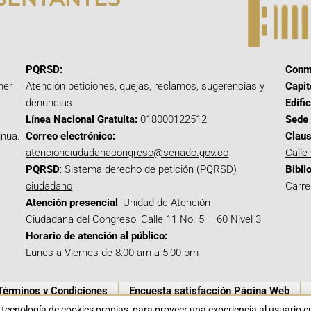
PQRSD:
Conm
mer
Atención peticiones, quejas, reclamos, sugerencias y
Capit
denuncias
Edifi
Línea Nacional Gratuita:
018000122512
Sede 
inua.
Correo electrónico:
Claus
atencionciudadanacongreso@senado.gov.co
Calle
PQRSD
:
Sistema derecho de petición (PQRSD)
Bibli
ciudadano
Carre
Atención presencial
: Unidad de Atención
Ciudadana del Congreso, Calle 11 No. 5 – 60 Nivel 3
Horario de atención al público:
Lunes a Viernes de 8:00 am a 5:00 pm
Términos y Condiciones
Encuesta satisfacción Página Web
a tecnología de cookies propias para proveer una experiencia al usuario 