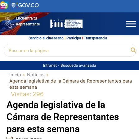
Ir
al
contenido
Encuentra tu
Representante
Servicio al ciudadano
l
Participa
l
Transparencia
Buscar
Bu
por:
Intranet
-
Búsqueda avanzada
Inicio
Noticias
Agenda legislativa de la Cámara de Representantes para
esta semana
Visitas: 296
Agenda legislativa de la
Cámara de Representantes
para esta semana