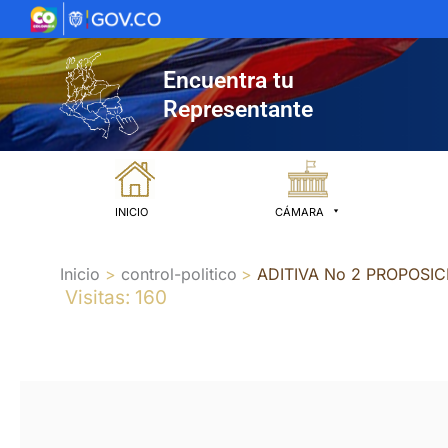
Ir
al
contenido
Encuentra tu
Representante
INICIO
CÁMARA
Inicio
control-politico
ADITIVA No 2 PROPOSIC
Visitas: 160