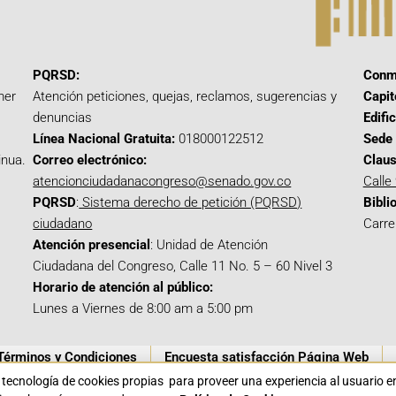
PQRSD:
Conm
mer
Atención peticiones, quejas, reclamos, sugerencias y
Capit
denuncias
Edifi
Línea Nacional Gratuita:
018000122512
Sede 
inua.
Correo electrónico:
Claus
atencionciudadanacongreso@senado.gov.co
Calle
PQRSD
:
Sistema derecho de petición (PQRSD)
Bibli
ciudadano
Carre
Atención presencial
: Unidad de Atención
Ciudadana del Congreso, Calle 11 No. 5 – 60 Nivel 3
Horario de atención al público:
Lunes a Viernes de 8:00 am a 5:00 pm
Términos y Condiciones
Encuesta satisfacción Página Web
a tecnología de cookies propias para proveer una experiencia al usuario 