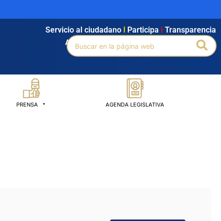
Servicio al ciudadano
l
Participa
l
Transparencia
Buscar
Bus
Agendamiento
l
Intranet
l
Búsqueda avanzada
por:
PRENSA
AGENDA LEGISLATIVA