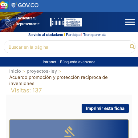
Ir
al
contenido
Encuentra tu
Representante
Servicio al ciudadano
l
Participa
l
Transparencia
Buscar
Bu
por:
Intranet
-
Búsqueda avanzada
Inicio
proyectos-ley
Acuerdo promoción y protección recíproca de
inversiones
Visitas: 137
Imprimir esta ficha