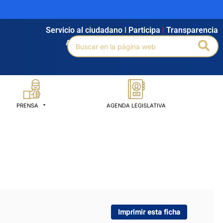
Servicio al ciudadano
l
Participa
l
Transparencia
Buscar
Bus
Agendamiento
l
Intranet
l
Búsqueda avanzada
por:
PRENSA
AGENDA LEGISLATIVA
Imprimir esta ficha