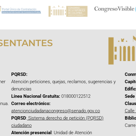
SENTANTES
PQRSD:
Conm
mer
Atención peticiones, quejas, reclamos, sugerencias y
Capit
denuncias
Edifi
Línea Nacional Gratuita:
018000122512
Sede 
inua.
Correo electrónico:
Claus
atencionciudadanacongreso@senado.gov.co
Calle
PQRSD
:
Sistema derecho de petición (PQRSD)
Bibli
ciudadano
Carre
Atención presencial
: Unidad de Atención