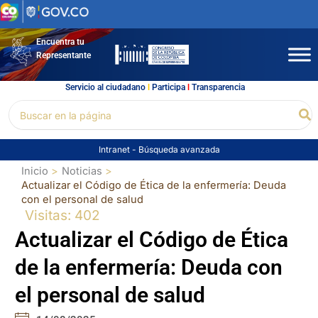
Ir
al
contenido
Encuentra tu
Representante
Servicio al ciudadano
l
Participa
l
Transparencia
Buscar
Bu
por:
Intranet
-
Búsqueda avanzada
Inicio
Noticias
Actualizar el Código de Ética de la enfermería: Deuda
con el personal de salud
Visitas: 402
Actualizar el Código de Ética
de la enfermería: Deuda con
el personal de salud